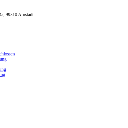
4a, 99310 Arnstadt
chlossen
lung
ung
ung